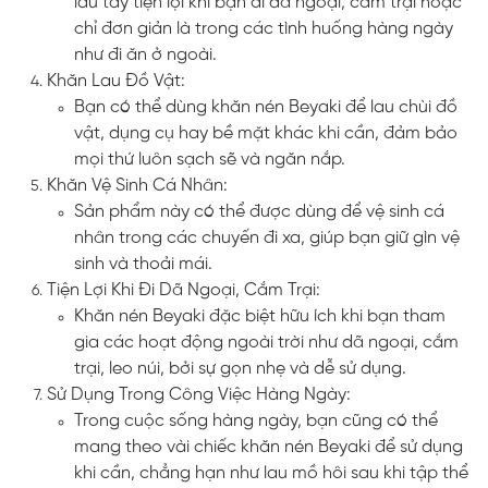
lau tay tiện lợi khi bạn đi dã ngoại, cắm trại hoặc
chỉ đơn giản là trong các tình huống hàng ngày
như đi ăn ở ngoài.
Khăn Lau Đồ Vật:
Bạn có thể dùng khăn nén Beyaki để lau chùi đồ
vật, dụng cụ hay bề mặt khác khi cần, đảm bảo
mọi thứ luôn sạch sẽ và ngăn nắp.
Khăn Vệ Sinh Cá Nhân:
Sản phẩm này có thể được dùng để vệ sinh cá
nhân trong các chuyến đi xa, giúp bạn giữ gìn vệ
sinh và thoải mái.
Tiện Lợi Khi Đi Dã Ngoại, Cắm Trại:
Khăn nén Beyaki đặc biệt hữu ích khi bạn tham
gia các hoạt động ngoài trời như dã ngoại, cắm
trại, leo núi, bởi sự gọn nhẹ và dễ sử dụng.
Sử Dụng Trong Công Việc Hàng Ngày:
Trong cuộc sống hàng ngày, bạn cũng có thể
mang theo vài chiếc khăn nén Beyaki để sử dụng
khi cần, chẳng hạn như lau mồ hôi sau khi tập thể