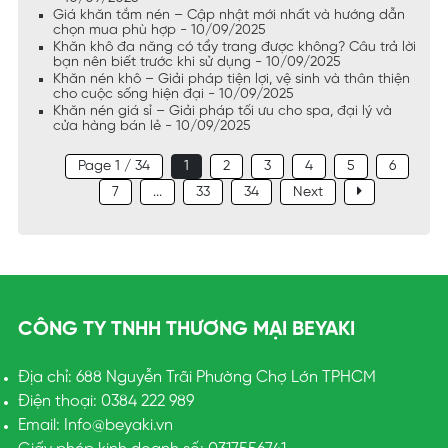
Giá khăn tắm nén – Cập nhật mới nhất và hướng dẫn
chọn mua phù hợp - 10/09/2025
Khăn khô đa năng có tẩy trang được không? Câu trả lời
bạn nên biết trước khi sử dụng - 10/09/2025
Khăn nén khô – Giải pháp tiện lợi, vệ sinh và thân thiện
cho cuộc sống hiện đại - 10/09/2025
Khăn nén giá sỉ – Giải pháp tối ưu cho spa, đại lý và
cửa hàng bán lẻ - 10/09/2025
Page 1 / 34
1
2
3
4
5
6
7
...
33
34
Next
CÔNG TY TNHH THƯƠNG MẠI BEYAKI
Địa chỉ: 688 Nguyễn Trãi Phường Chợ Lớn TPHCM
Điện thoại: 0384 222 989
Email: Info@beyaki.vn