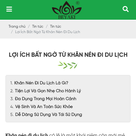
Trang chủ
Tin tức
Tin tức
Lợi Ích Bất Ngờ Từ Khăn Nén Đi Du Lịch
LỢI ÍCH BẤT NGỜ TỪ KHĂN NÉN ĐI DU LỊCH
Khăn Nén Đi Du Lịch Là Gì?
Tiện Lợi Và Gọn Nhẹ Cho Hành Lý
Đa Dụng Trong Mọi Hoàn Cảnh
Vệ Sinh Và An Toàn Sức Khỏe
Dễ Dàng Sử Dụng Và Tái Sử Dụng
Khăn nén đi du lịch
có lẽ là một khái niệm còn mới mẻ