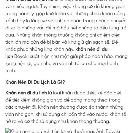
với nhiều người. Tuy nhiên, việc không có đủ không gian
trong hành lý, gặp khó khăn với những chiếc khăn cồng
kềnh hay lo lắng về vệ sinh cá nhân trong những chuyến
đi xa là những vấn đề mà hầu hết chúng ta đều từng trải
qua. Những khăn thông thường không chỉ chiếm diện
tích lớn mà còn dễ bị bẩn và khó giữ gìn sạch sẽ. Để
khắc phục những khó khăn này,
khăn nén đi du
lịch
Beyaki xuất hiện như một giải pháp hoàn hảo, mang
lại sự tiện lợi, gọn nhẹ và vệ sinh tối ưu cho mọi hành
trình.
Khăn Nén Đi Du Lịch Là Gì?
Khăn nén đi du lịch
là loại khăn được thiết kế đặc biệt
để tiết kiệm không gian và dễ dàng mang theo trong
các chuyến đi. Khăn nén thường được ép thành những
viên nhỏ gọn, khi sử dụng chỉ cần thả vào nước, khăn sẽ
nở ra và có thể sử dụng như khăn thông thường.