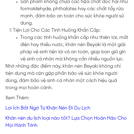
Sản phẩm không chứa các hóa chất độc hại như
formaldehyde, phthalates hay các chất tẩy rửa
mạnh, đảm bảo an toàn cho sức khỏe người sử
dụng.
Tiện Lợi Cho Các Tình Huống Khẩn Cấp:
Trong các tình huống khẩn cấp như thiên tai, mất
điện hay thiếu nước, khăn nén Beyaki là một giải
pháp vệ sinh tiện lợi và an toàn, giúp bạn giữ gìn
vệ sinh cá nhân mà không cần nhiều nguồn lực.
Nhờ những đặc điểm này, khăn nén Beyaki không chỉ
tiện dụng mà còn góp phần bảo vệ sức khỏe người
dùng, đảm bảo vệ sinh cá nhân một cách hiệu quả
trong mọi hoàn cảnh.
Xem Thêm:
Lợi Ích Bất Ngờ Từ Khăn Nén Đi Du Lịch
Khăn nén du lịch loại nào tốt? Lựa Chọn Hoàn Hảo Cho
Mọi Hành Trình