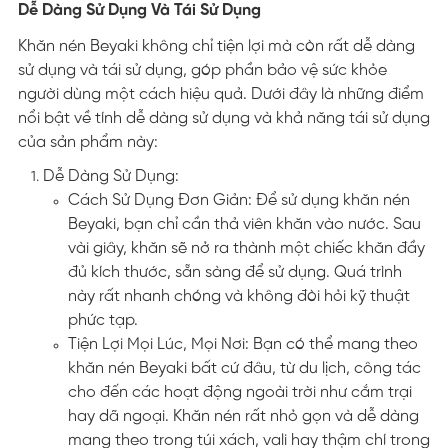
Dễ Dàng Sử Dụng Và Tái Sử Dụng
Khăn nén Beyaki không chỉ tiện lợi mà còn rất dễ dàng
sử dụng và tái sử dụng, góp phần bảo vệ sức khỏe
người dùng một cách hiệu quả. Dưới đây là những điểm
nổi bật về tính dễ dàng sử dụng và khả năng tái sử dụng
của sản phẩm này:
Dễ Dàng Sử Dụng:
Cách Sử Dụng Đơn Giản: Để sử dụng khăn nén
Beyaki, bạn chỉ cần thả viên khăn vào nước. Sau
vài giây, khăn sẽ nở ra thành một chiếc khăn đầy
đủ kích thước, sẵn sàng để sử dụng. Quá trình
này rất nhanh chóng và không đòi hỏi kỹ thuật
phức tạp.
Tiện Lợi Mọi Lúc, Mọi Nơi: Bạn có thể mang theo
khăn nén Beyaki bất cứ đâu, từ du lịch, công tác
cho đến các hoạt động ngoài trời như cắm trại
hay dã ngoại. Khăn nén rất nhỏ gọn và dễ dàng
mang theo trong túi xách, vali hay thậm chí trong