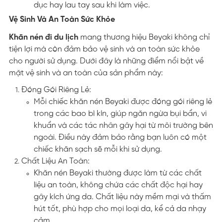
dục hay lau tay sau khi làm việc.
Vệ Sinh Và An Toàn Sức Khỏe
Khăn nén đi du lịch
mang thương hiệu Beyaki không chỉ
tiện lợi mà còn đảm bảo vệ sinh và an toàn sức khỏe
cho người sử dụng. Dưới đây là những điểm nổi bật về
mặt vệ sinh và an toàn của sản phẩm này:
Đóng Gói Riêng Lẻ:
Mỗi chiếc khăn nén Beyaki được đóng gói riêng lẻ
trong các bao bì kín, giúp ngăn ngừa bụi bẩn, vi
khuẩn và các tác nhân gây hại từ môi trường bên
ngoài. Điều này đảm bảo rằng bạn luôn có một
chiếc khăn sạch sẽ mỗi khi sử dụng.
Chất Liệu An Toàn:
Khăn nén Beyaki thường được làm từ các chất
liệu an toàn, không chứa các chất độc hại hay
gây kích ứng da. Chất liệu này mềm mại và thấm
hút tốt, phù hợp cho mọi loại da, kể cả da nhạy
cảm.