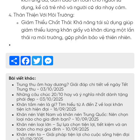
kích ứng da, đảm bảo an toàn cho người sử
dụng, kể cả trẻ nhỏ và người có da nhạy cảm.
Thân Thiện Với Môi Trường:
Giảm Thiểu Chất Thải: Khả năng tái sử dụng giúp
giảm thiểu lượng khăn giấy và khăn dùng một lần
thải ra môi trường, góp phần bảo vệ thiên nhiên.
Share
Facebook
Twitter
Messenger
Bài viết khác:
Trung thu âm hay dương? Giải đáp chi tiết về ngày Tết
Trung thu - 03/10/2025
Những câu chúc 20/10 hay và ý nghĩa nhất dành tặng
phái đẹp - 03/10/2025
Khăn tắm nén là gì? Tìm hiểu từ A đến Z về loại khăn
tiện ích hiện đại - 16/09/2025
Khăn nén Việt Nam và khăn nén Trung Quốc: Nên chọn
loại nào cho gia đình bạn? - 10/09/2025
Khăn nén loại lớn – Sự lựa chọn tiện lợi, tiết kiệm và an
toàn cho mọi gia đình - 10/09/2025
Khăn nén to – Giải pháp tiện lợi cho cuộc sống hiện đại
- 10/09/2025