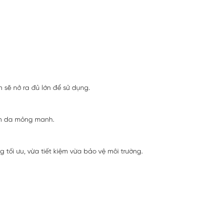
 sẽ nở ra đủ lớn để sử dụng.
làn da mỏng manh.
tối ưu, vừa tiết kiệm vừa bảo vệ môi trường.