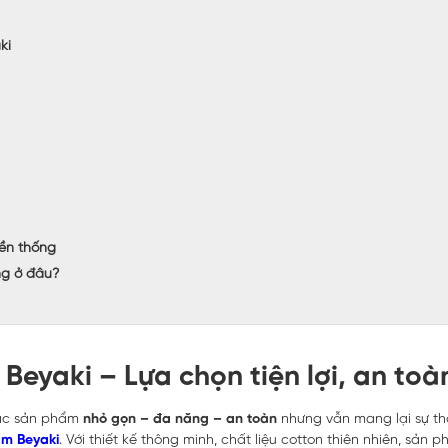
ki
yền thống
ng ở đâu?
eyaki – Lựa chọn tiện lợi, an toà
các sản phẩm
nhỏ gọn – đa năng – an toàn
nhưng vẫn mang lại sự th
cm Beyaki
. Với thiết kế thông minh, chất liệu cotton thiên nhiên, sản