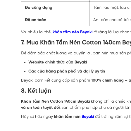
Đa công dụng
Tắm, lau mặt, lau c
Độ an toàn
An toàn cho cả trẻ 
Với nhiều lợi thế,
khăn tắm nén Beyaki
rõ ràng là lựa chọn
7. Mua Khăn Tắm Nén Cotton 140cm Bey
Để đảm bảo chất lượng và quyền lợi, bạn nên mua sản p
Website chính thức của Beyaki
Các cửa hàng phân phối và đại lý uy tín
Beyaki cam kết cung cấp sản phẩm
100% chính hãng – a
8. Kết luận
Khăn Tắm Nén Cotton 140cm Beyaki
không chỉ là chiếc kh
và an toàn tuyệt đối
, sản phẩm phù hợp cho cả người lớn,
Hãy sở hữu ngay
khăn tắm nén
Beyaki
để trải nghiệm sự t