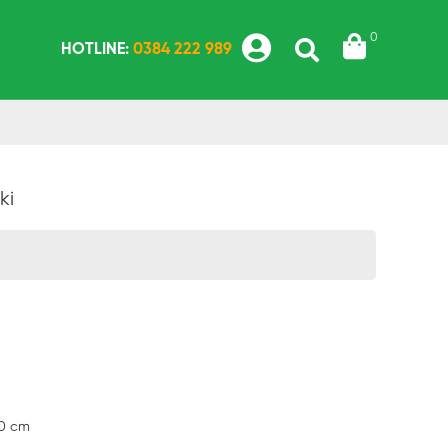
0
HOTLINE:
0384 222 989
ki
40 cm