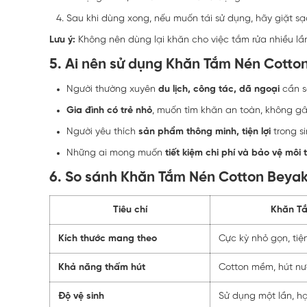
Sau khi dùng xong, nếu muốn tái sử dụng, hãy giặt sạ
Lưu ý:
Không nên dùng lại khăn cho việc tắm rửa nhiều lầ
5. Ai nên sử dụng Khăn Tắm Nén Cotto
Người thường xuyên
du lịch, công tác, dã ngoại
cần s
Gia đình có trẻ nhỏ
, muốn tìm khăn an toàn, không gâ
Người yêu thích
sản phẩm thông minh, tiện lợi
trong s
Những ai mong muốn
tiết kiệm chi phí và bảo vệ môi 
6. So sánh Khăn Tắm Nén Cotton Beyak
Tiêu chí
Khăn Tắ
Kích thước mang theo
Cực kỳ nhỏ gọn, tiện
Khả năng thấm hút
Cotton mềm, hút nư
Độ vệ sinh
Sử dụng một lần, h