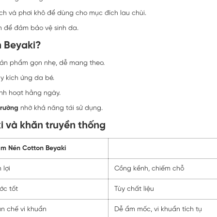
ch và phơi khô để dùng cho mục đích lau chùi.
n để đảm bảo vệ sinh da.
n Beyaki?
ản phẩm gọn nhẹ, dễ mang theo.
y kích ứng da bé.
inh hoạt hằng ngày.
trường
nhờ khả năng tái sử dụng.
i và khăn truyền thống
m Nén Cotton Beyaki
 lợi
Cồng kềnh, chiếm chỗ
ớc tốt
Tùy chất liệu
ạn chế vi khuẩn
Dễ ẩm mốc, vi khuẩn tích tụ