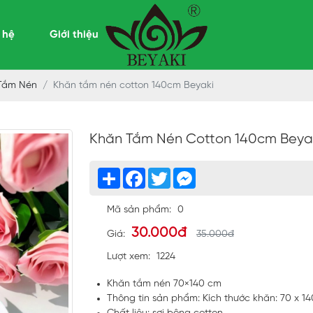
 hệ
Giới thiệu
Tắm Nén
Khăn tắm nén cotton 140cm Beyaki
Khăn Tắm Nén Cotton 140cm Beya
Share
Facebook
Twitter
Messenger
Mã sản phẩm:
0
30.000đ
Giá:
35.000đ
Lượt xem:
1224
Khăn tắm nén 70×140 cm
Thông tin sản phẩm: Kích thước khăn: 70 x 1