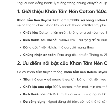
“người bạn đồng hành” lý tưởng trong những chuyến du lị
1. Giới thiệu Khăn Tắm Nén Cotton 140
Khăn Tắm Nén Beyaki
được làm từ
100% sợi bông cotton 
sẽ nở thành chiếc khăn lớn với kích thước
70×140 cm
, phù
Chất liệu:
Cotton thiên nhiên, không pha sợi hóa học,
Kích thước sau khi nở:
70×140 cm – đủ rộng để sử dụng
Đóng gói:
1 viên/bịch, nhỏ gọn, dễ mang theo.
Chứng nhận an toàn:
Đáp ứng tiêu chuẩn Thông tư 21/
2. Ưu điểm nổi bật của Khăn Tắm Nén 
So với khăn tắm truyền thống,
khăn tắm nén 140cm Beyak
Siêu nhỏ gọn – dễ mang theo:
Chỉ bằng một viên kẹo 
Chất liệu cao cấp:
100% cotton, mềm mại, mịn êm, thấ
Kích thước lớn:
70×140 cm, thoải mái cho cả người lớn 
Đa công dụng:
Ngoài dùng để tắm, còn có thể tái sử 