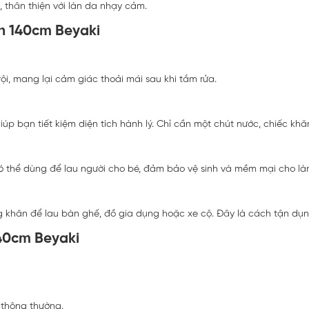
 thân thiện với làn da nhạy cảm.
n 140cm Beyaki
i, mang lại cảm giác thoải mái sau khi tắm rửa.
 bạn tiết kiệm diện tích hành lý. Chỉ cần một chút nước, chiếc khăn
 có thể dùng để lau người cho bé, đảm bảo vệ sinh và mềm mại cho 
 khăn để lau bàn ghế, đồ gia dụng hoặc xe cộ. Đây là cách tận dụng 
40cm Beyaki
 thông thường.