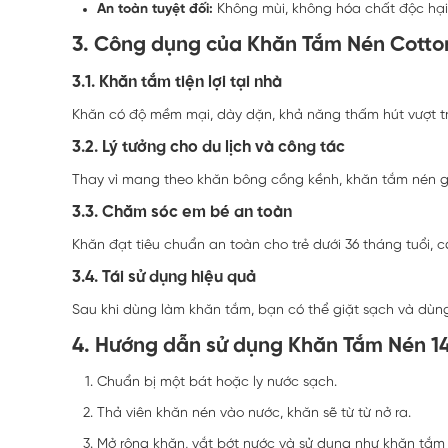
An toàn tuyệt đối:
Không mùi, không hóa chất độc hại,
3. Công dụng của Khăn Tắm Nén Cotto
3.1.
Khăn tắm tiện lợi tại nhà
Khăn có độ mềm mại, dày dặn, khả năng thấm hút vượt trộ
3.2.
Lý tưởng cho du lịch và công tác
Thay vì mang theo khăn bông cồng kềnh, khăn tắm nén giúp
3.3.
Chăm sóc em bé an toàn
Khăn đạt tiêu chuẩn an toàn cho trẻ dưới 36 tháng tuổi,
3.4.
Tái sử dụng hiệu quả
Sau khi dùng làm khăn tắm, bạn có thể giặt sạch và dùng
4. Hướng dẫn sử dụng Khăn Tắm Nén 1
Chuẩn bị một bát hoặc ly nước sạch.
Thả viên khăn nén vào nước, khăn sẽ từ từ nở ra.
Mở rộng khăn, vắt bớt nước và sử dụng như khăn tắm