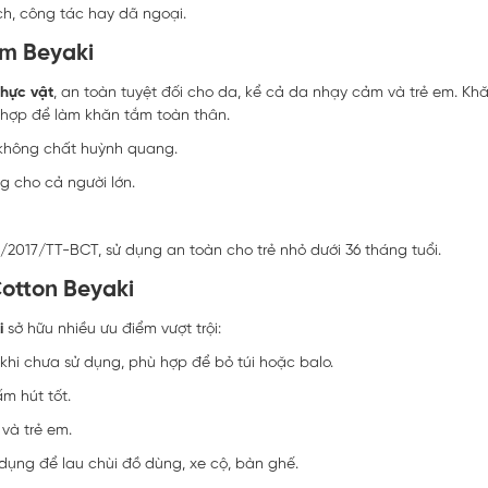
ch, công tác hay dã ngoại.
cm Beyaki
thực vật
, an toàn tuyệt đối cho da, kể cả da nhạy cảm và trẻ em. K
 hợp để làm khăn tắm toàn thân.
 không chất huỳnh quang.
 cho cả người lớn.
2017/TT-BCT, sử dụng an toàn cho trẻ nhỏ dưới 36 tháng tuổi.
Cotton Beyaki
i
sở hữu nhiều ưu điểm vượt trội:
khi chưa sử dụng, phù hợp để bỏ túi hoặc balo.
m hút tốt.
và trẻ em.
dụng để lau chùi đồ dùng, xe cộ, bàn ghế.