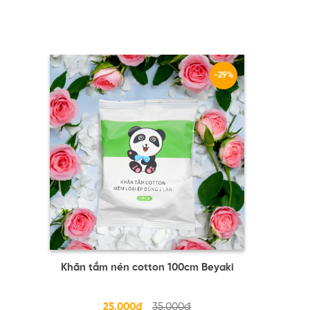
-29%
Khăn tắm nén cotton 100cm Beyaki
25.000đ
35.000đ