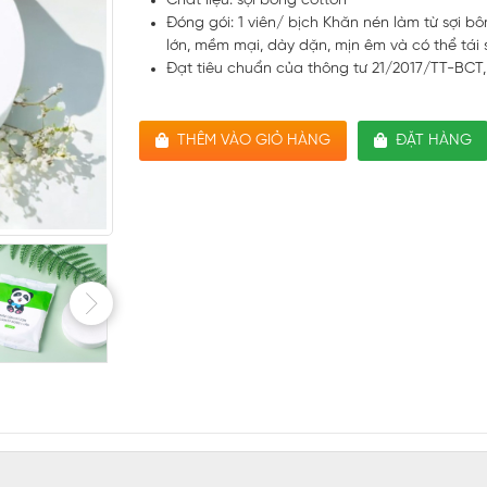
Chất liệu: sợi bông cotton
Đóng gói: 1 viên/ bịch Khăn nén làm từ sợi bô
lớn, mềm mại, dày dặn, mịn êm và có thể tái
Đạt tiêu chuẩn của thông tư 21/2017/TT-BCT, 
THÊM VÀO GIỎ HÀNG
ĐẶT HÀNG