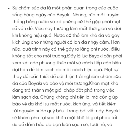
Sự chăm sóc da là một phần quan trọng của cuộc
sống hàng ngày của Beyaki. Nhưng, rửa mặt truyền
thống bằng nước và xà phòng có thể gặp phải một
số vấn đề. Việc này thường làm mất thời gian và đôi
khi không hiệu quả. Nước có thể làm khô da và gây
kích ứng cho những người có làn da nhạy cảm. Hơn
nữa, quá trình này có thể gây ra lãng phí nước, điều
không tốt cho môi trường.Đây là lúc Beyaki cần phải
xem xét các phương thức mới và cách tiếp cận hiện
đại hơn để làm sạch da một cách hiệu quả. Một sự
thay đổi cần thiết để cải thiện trải nghiệm chăm sóc
da của Beyaki và bảo vệ môi trường.Khăn mặt khô
đang trở thành một giải pháp đột phá trong việc
làm sạch da. Chúng không chỉ tiện lợi mà còn giúp
bảo vệ da khỏi sự mất nước, kích ứng, và tiết kiệm
tài nguyên nước quý báu. Trong bài viết này, Beyaki
sẽ khám phá tại sao khăn mặt khô là giải pháp tối
ưu để đảm bảo da bạn luôn sạch sẽ, tươi trẻ, và