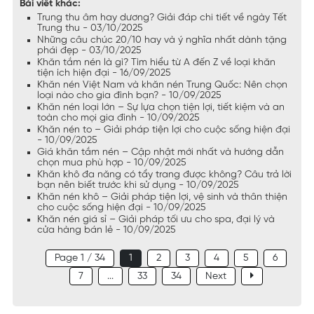
Bài viết khác:
Trung thu âm hay dương? Giải đáp chi tiết về ngày Tết
Trung thu - 03/10/2025
Những câu chúc 20/10 hay và ý nghĩa nhất dành tặng
phái đẹp - 03/10/2025
Khăn tắm nén là gì? Tìm hiểu từ A đến Z về loại khăn
tiện ích hiện đại - 16/09/2025
Khăn nén Việt Nam và khăn nén Trung Quốc: Nên chọn
loại nào cho gia đình bạn? - 10/09/2025
Khăn nén loại lớn – Sự lựa chọn tiện lợi, tiết kiệm và an
toàn cho mọi gia đình - 10/09/2025
Khăn nén to – Giải pháp tiện lợi cho cuộc sống hiện đại
- 10/09/2025
Giá khăn tắm nén – Cập nhật mới nhất và hướng dẫn
chọn mua phù hợp - 10/09/2025
Khăn khô đa năng có tẩy trang được không? Câu trả lời
bạn nên biết trước khi sử dụng - 10/09/2025
Khăn nén khô – Giải pháp tiện lợi, vệ sinh và thân thiện
cho cuộc sống hiện đại - 10/09/2025
Khăn nén giá sỉ – Giải pháp tối ưu cho spa, đại lý và
cửa hàng bán lẻ - 10/09/2025
Page 1 / 34
1
2
3
4
5
6
7
...
33
34
Next