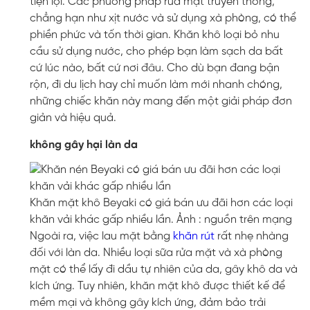
tiện lợi. Các phương pháp rửa mặt truyền thống,
chẳng hạn như xịt nước và sử dụng xà phòng, có thể
phiền phức và tốn thời gian. Khăn khô loại bỏ nhu
cầu sử dụng nước, cho phép bạn làm sạch da bất
cứ lúc nào, bất cứ nơi đâu. Cho dù bạn đang bận
rộn, đi du lịch hay chỉ muốn làm mới nhanh chóng,
những chiếc khăn này mang đến một giải pháp đơn
giản và hiệu quả.
không gây hại làn da
Khăn mặt khô Beyaki có giá bán ưu đãi hơn các loại
khăn vải khác gấp nhiều lần. Ảnh : nguồn trên mạng
Ngoài ra, việc lau mặt bằng
khăn rút
rất nhẹ nhàng
đối với làn da. Nhiều loại sữa rửa mặt và xà phòng
mặt có thể lấy đi dầu tự nhiên của da, gây khô da và
kích ứng. Tuy nhiên, khăn mặt khô được thiết kế để
mềm mại và không gây kích ứng, đảm bảo trải