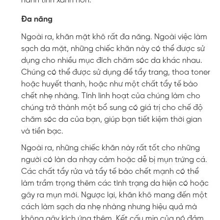
hành tinh xanh hơn.
Đa năng
Ngoài ra, khăn mặt khô rất đa năng. Ngoài việc làm
sạch da mặt, những chiếc khăn này có thể được sử
dụng cho nhiều mục đích chăm sóc da khác nhau.
Chúng có thể được sử dụng để tẩy trang, thoa toner
hoặc huyết thanh, hoặc như một chất tẩy tế bào
chết nhẹ nhàng. Tính linh hoạt của chúng làm cho
chúng trở thành một bổ sung có giá trị cho chế độ
chăm sóc da của bạn, giúp bạn tiết kiệm thời gian
và tiền bạc.
Ngoài ra, những chiếc khăn này rất tốt cho những
người có làn da nhạy cảm hoặc dễ bị mụn trứng cá.
Các chất tẩy rửa và tẩy tế bào chết mạnh có thể
làm trầm trọng thêm các tình trạng da hiện có hoặc
gây ra mụn mới. Ngược lại, khăn khô mang đến một
cách làm sạch da nhẹ nhàng nhưng hiệu quả mà
không gây kích ứng thêm. Kết cấu mịn của nó đảm